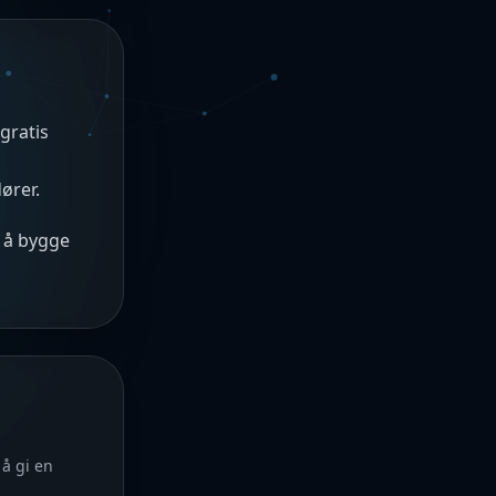
gratis
ører.
 å bygge
 å gi en