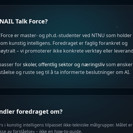
NAIL Talk Force?
 Force er master- og ph.d.-studenter ved NTNU som holder 
om kunstig intelligens. Foredraget er faglig forankret og
ytralt – vi promoterer ikke konkrete verktøy eller leverand
passer for
skoler, offentlig sektor og næringsliv
som ønsker
rståelse og ruste seg til å ta informerte beslutninger om AI.
ndler foredraget om?
rs i kunstig intelligens tilpasset ikke-tekniske målgrupper. Målet er
sse av forståelse» – ikke en how-to-guide.