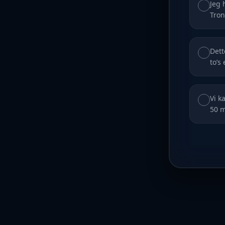
Jeg 
Tron
Dett
to’s
Vi k
50 m