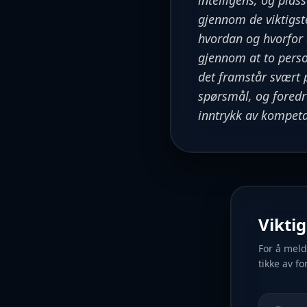
intelligens, og pla
gjennom de viktigst
hvordan og hvorfor 
gjennom at to person
det framstår svært p
spørsmål, og foredra
inntrykk av kompeta
Vikti
For å meld
tikke av fo