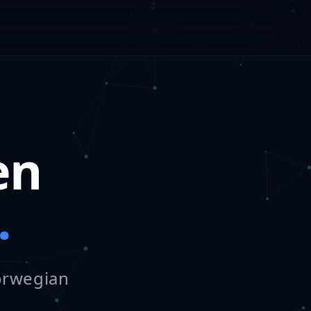
en
.
Norwegian