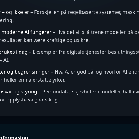
r – og ikke er
–
Forskjellen på regelbaserte systemer, maski
æring.
 moderne AI fungerer
–
Hva det vil si å trene modeller på d
resultater kan være kraftige og usikre.
brukes i dag
–
Eksempler fra digitale tjenester, beslutningss
v AI.
ter og begrensninger
–
Hva AI er god på, og hvorfor AI end
 heller enn å erstatte yrker.
ansvar og styring
–
Persondata, skjevheter i modeller, hallusi
or opplyste valg er viktig.
informasjon