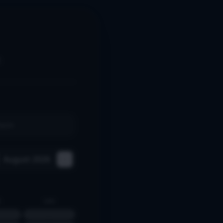
.
heim
August 2026
R
SØN
2