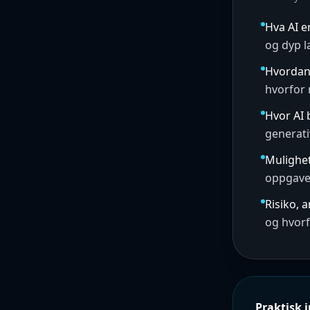
Hva AI e
og dyp l
Hvordan
hvorfor 
Hvor AI 
generati
Mulighe
oppgaver
Risiko, 
og hvorf
Praktisk 