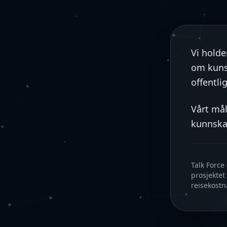
Vi holde
om kunst
offentli
Vårt mål
kunnskap
Talk Force
prosjekte
reisekostn