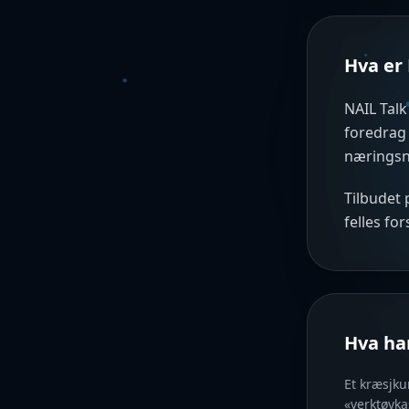
Hva er 
NAIL Talk
foredrag 
næringsnø
Tilbudet 
felles fo
Hva ha
Et kræsjku
«verktøyka