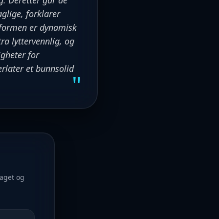
g. Deretter går de
glige, forklarer
nsformen er dynamisk
ra lyttervennlig, og
igheter for
erlater et bunnsolid
"
raget og