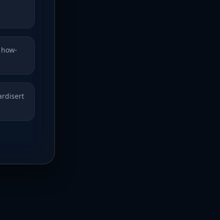
e how-
ardisert