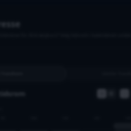
resse
nteresse for AI-kræsjkurs? Velg tidsrom i kalenderen under
I Trondheim
Utenfor Trond
 tidsrom
lt
TIR
ONS
TOR
FRE
LØ
1