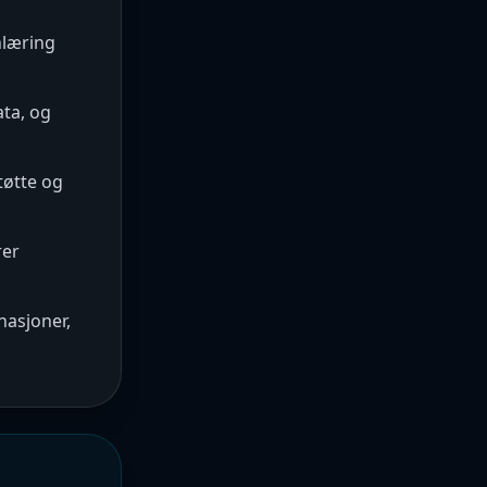
nlæring
ata, og
tøtte og
rer
nasjoner,