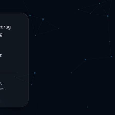
edrag
og
t
A-
kes