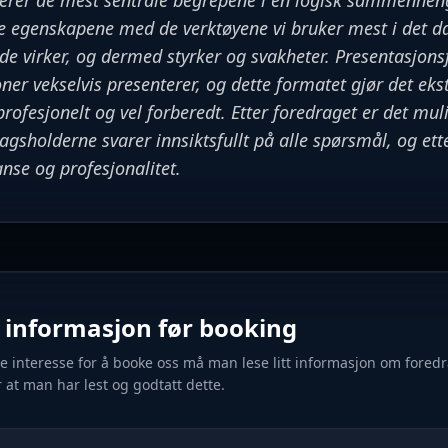
sserer de mest sentrale begrepene i en logisk sammenhen
e egenskapene med de verktøyene vi bruker mest i det da
de virker, og dermed styrker og svakheter. Presentasjo
er vekselvis presenterer, og dette formatet gjør det ekst
rofesjonelt og vel forberedt. Etter foredraget er det mul
gsholderne svarer innsiktsfullt på alle spørsmål, og ett
nse og profesjonalitet.
g informasjon før booking
e interesse for å booke oss må man lese litt informasjon om fored
r at man har lest og godtatt dette.