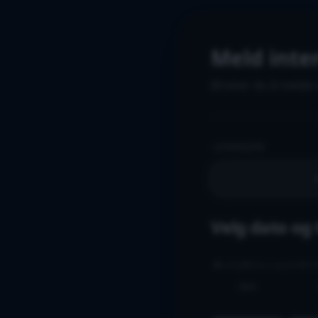
Meld inte
Ønsker du å melde i
LOKASJON
Velg dato og
Ledig
Delvis opptatt
Ful
MAN